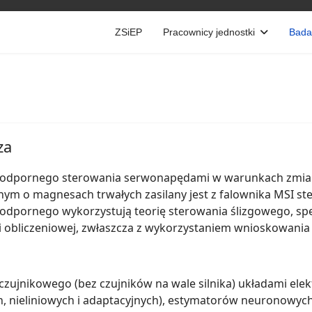
ZSiEP
Pracownicy jednostki
Bada
za
w odpornego sterowania serwonapędami w warunkach zmi
nym o magnesach trwałych zasilany jest z falownika MSI
odpornego wykorzystują teorię sterowania ślizgowego, spe
ji obliczeniowej, zwłaszcza z wykorzystaniem wnioskowania
ujnikowego (bez czujników na wale silnika) układami ele
ch, nieliniowych i adaptacyjnych), estymatorów neuronowy