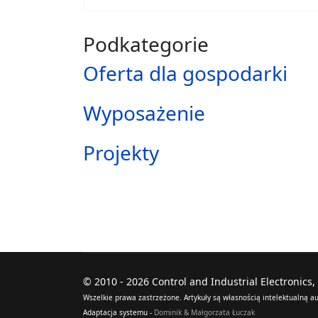
Podkategorie
Oferta dla gospodarki
Wyposażenie
Projekty
© 2010 - 2026 Control and Industrial Electronics
Wszelkie prawa zastrzeżone. Artykuły są własnością intelektualną
Adaptacja systemu -
Dominik & Małgorzata Łuczak